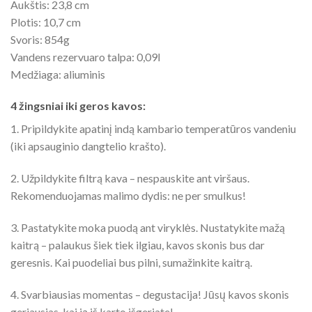
Aukštis: 23,8 cm
Plotis: 10,7 cm
Svoris: 854g
Vandens rezervuaro talpa: 0,09l
Medžiaga: aliuminis
4 žingsniai iki geros kavos:
1. Pripildykite apatinį indą kambario temperatūros vandeniu
(iki apsauginio dangtelio krašto).
2. Užpildykite filtrą kava – nespauskite ant viršaus.
Rekomenduojamas malimo dydis: ne per smulkus!
3. Pastatykite moka puodą ant viryklės. Nustatykite mažą
kaitrą – palaukus šiek tiek ilgiau, kavos skonis bus dar
geresnis. Kai puodeliai bus pilni, sumažinkite kaitrą.
4. Svarbiausias momentas – degustacija! Jūsų kavos skonis
geriausias, kai ją iš karto išgeriate!