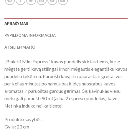
APRAŠYMAS
PAPILDOMA INFORMACIJA
ATSILIEPIMAI (0)
„Bialetti Mini Express” kavos puodelis skirtas tiems, kurie
mėgsta gerti kavą stilingai ir nori mėgautis elegantišku kavos
puodelio tekėjimu. Paruošti kavą itin paprasta ir greita: vos
per kelias minutes po namus pasklidęs nuostabus kavos
aromatas ir paruoštas gardus gėrimas. Šis kavinukas vienu
metu gali paruošti 90 ml (arba 2 espreso puodelius) kavos.
Netinka indukcinei kaitlentei.
Produkto savybės:
Gylis: 23 cm