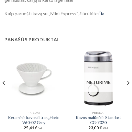
Kaip paruošti kavą su „Mini Express”, žiūrėkite
čia
.
PANAŠŪS PRODUKTAI
NETURIME
PRIEDAI
PRIEDAI
Keraminis kavos filtras „Hario
Kavos malūnėlis Standart
V60-02 Grey
CG-7020
25,41
€
23,00
€
VAT
VAT