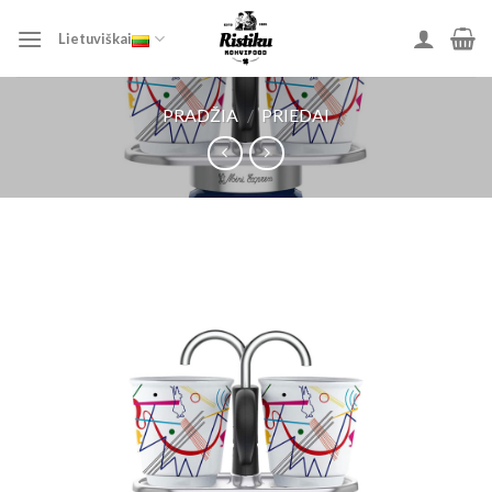
Skip
to
Lietuviškai
content
PRADŽIA
/
PRIEDAI