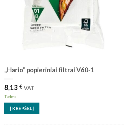
„Hario” popieriniai filtrai V60-1
8,13
€
VAT
Turime
Į KREPŠELĮ