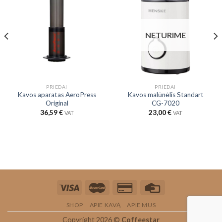
NETURIME
PRIEDAI
PRIEDAI
Kavos aparatas AeroPress
Kavos malūnėlis Standart
Original
CG-7020
36,59
€
23,00
€
VAT
VAT
SHOP
APIE KAVĄ
APIE MUS
Copyright 2026 ©
Coffeestar