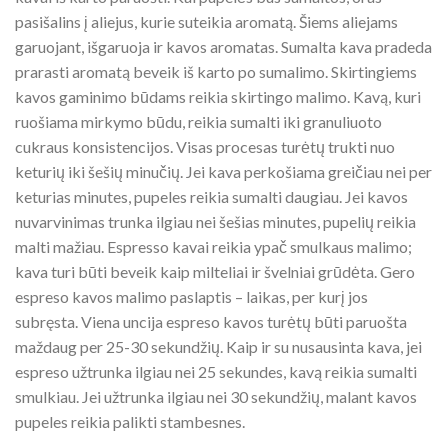
pasišalins į aliejus, kurie suteikia aromatą. Šiems aliejams
garuojant, išgaruoja ir kavos aromatas. Sumalta kava pradeda
prarasti aromatą beveik iš karto po sumalimo. Skirtingiems
kavos gaminimo būdams reikia skirtingo malimo. Kavą, kuri
ruošiama mirkymo būdu, reikia sumalti iki granuliuoto
cukraus konsistencijos. Visas procesas turėtų trukti nuo
keturių iki šešių minučių. Jei kava perkošiama greičiau nei per
keturias minutes, pupeles reikia sumalti daugiau. Jei kavos
nuvarvinimas trunka ilgiau nei šešias minutes, pupelių reikia
malti mažiau. Espresso kavai reikia ypač smulkaus malimo;
kava turi būti beveik kaip milteliai ir švelniai grūdėta. Gero
espreso kavos malimo paslaptis – laikas, per kurį jos
subręsta. Viena uncija espreso kavos turėtų būti paruošta
maždaug per 25-30 sekundžių. Kaip ir su nusausinta kava, jei
espreso užtrunka ilgiau nei 25 sekundes, kavą reikia sumalti
smulkiau. Jei užtrunka ilgiau nei 30 sekundžių, malant kavos
pupeles reikia palikti stambesnes.