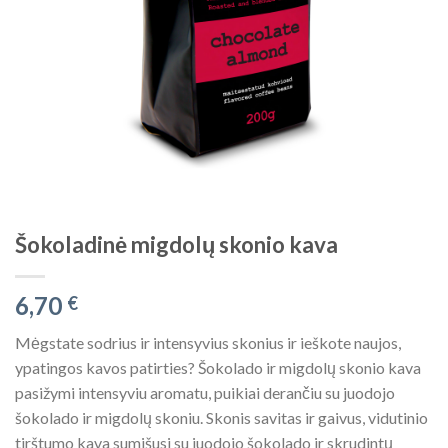
Šokoladinė migdolų skonio kava
6,70
€
Mėgstate sodrius ir intensyvius skonius ir ieškote naujos,
ypatingos kavos patirties? Šokolado ir migdolų skonio kava
pasižymi intensyviu aromatu, puikiai derančiu su juodojo
šokolado ir migdolų skoniu. Skonis savitas ir gaivus, vidutinio
tirštumo kava sumišusi su juodojo šokolado ir skrudintų