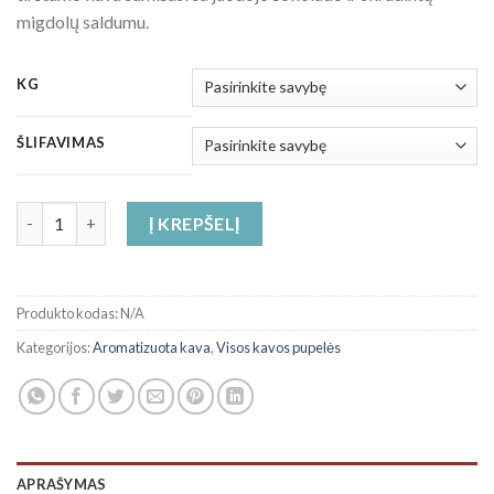
migdolų saldumu.
KG
ŠLIFAVIMAS
produkto kiekis: Šokoladinė migdolų skonio kava
Į KREPŠELĮ
Produkto kodas:
N/A
Kategorijos:
Aromatizuota kava
,
Visos kavos pupelės
APRAŠYMAS