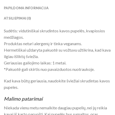
PAPILDOMA INFORMACIJA
ATSILIEPIMAI (0)
Sudėtis: vidutiniškai skrudintos kavos pupelės, kvapiosios
medžiagos.
Produktas neturi alergenų ir tinka veganams.
Hermetiškai uždaryta pakuotė su vožtuvu užtikrina, kad kava
ilgiau išliktų šviežia.
Geriausias galiojimo laikas: 1 metai.
*Pakuotė gali skirtis nuo pavaizduotos nuotraukoje.
Kad kava būtų geriausia, naudokite šviežiai skrudintas kavos
pupeles.
Malimo patarimai
Niekada vienu metu nemalkite daugiau pupelių, nei jų reikia
kavai iš karto paruošti. Kai pupelės bus sumaltos, oras