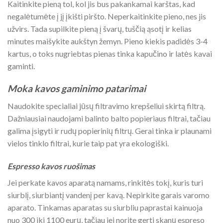
Kaitinkite pieną tol, kol jis bus pakankamai karštas, kad
negalėtumėte į jį įkišti piršto. Neperkaitinkite pieno, nes jis
užvirs. Tada supilkite pieną į švarų, tuščią ąsotį ir kelias
minutes maišykite aukštyn žemyn. Pieno kiekis padidės 3-4
kartus, o toks nugriebtas pienas tinka kapučino ir latės kavai
gaminti.
Moka kavos gaminimo patarimai
Naudokite specialiai jūsų filtravimo krepšeliui skirtą filtrą.
Dažniausiai naudojami balinto balto popieriaus filtrai, tačiau
galima įsigyti ir rudų popierinių filtrų. Gerai tinka ir plaunami
vielos tinklo filtrai, kurie taip pat yra ekologiški.
Espresso kavos ruošimas
Jei perkate kavos aparatą namams, rinkitės tokį, kuris turi
siurblį, siurbiantį vandenį per kavą. Nepirkite garais varomo
aparato. Tinkamas aparatas su siurbliu paprastai kainuoja
nuo 300 iki 1100 eurų, tačiau jei norite gerti skanų espreso