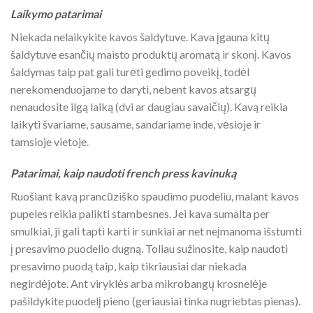
Laikymo patarimai
Niekada nelaikykite kavos šaldytuve. Kava įgauna kitų
šaldytuve esančių maisto produktų aromatą ir skonį. Kavos
šaldymas taip pat gali turėti gedimo poveikį, todėl
nerekomenduojame to daryti, nebent kavos atsargų
nenaudosite ilgą laiką (dvi ar daugiau savaičių). Kavą reikia
laikyti švariame, sausame, sandariame inde, vėsioje ir
tamsioje vietoje.
Patarimai, kaip naudoti french press kavinuką
Ruošiant kavą prancūziško spaudimo puodeliu, malant kavos
pupeles reikia palikti stambesnes. Jei kava sumalta per
smulkiai, ji gali tapti karti ir sunkiai ar net neįmanoma išstumti
į presavimo puodelio dugną. Toliau sužinosite, kaip naudoti
presavimo puodą taip, kaip tikriausiai dar niekada
negirdėjote. Ant viryklės arba mikrobangų krosnelėje
pašildykite puodelį pieno (geriausiai tinka nugriebtas pienas).