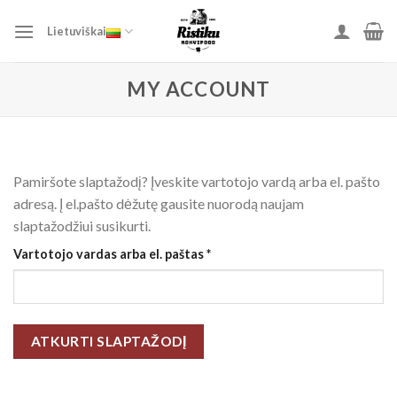
Skip
to
Lietuviškai
content
MY ACCOUNT
Pamiršote slaptažodį? Įveskite vartotojo vardą arba el. pašto
adresą. Į el.pašto dėžutę gausite nuorodą naujam
slaptažodžiui susikurti.
Privalomas
Vartotojo vardas arba el. paštas
*
ATKURTI SLAPTAŽODĮ