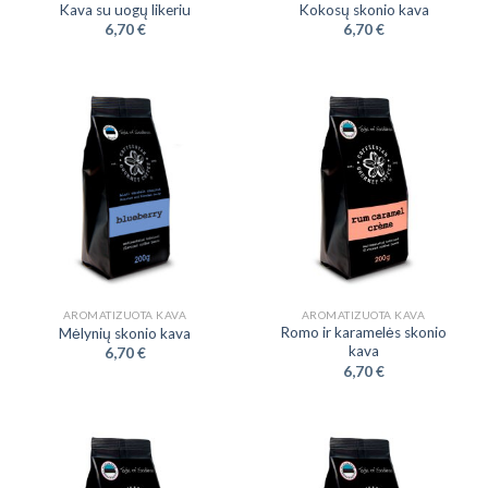
Kava su uogų likeriu
Kokosų skonio kava
6,70
€
6,70
€
AROMATIZUOTA KAVA
AROMATIZUOTA KAVA
Romo ir karamelės skonio
Mėlynių skonio kava
kava
6,70
€
6,70
€