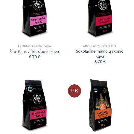
AROMATIZUOTA KAVA
AROMATIZUOTA KAVA
Šokoladinė migdolų skonio
Škotiškas viskis skonio kava
kava
6,70
€
6,70
€
UUS