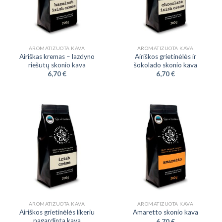
AROMATIZUOTA KAVA
AROMATIZUOTA KAVA
Airiškas kremas – lazdyno
Airiškos grietinėlės ir
riešutų skonio kava
šokolado skonio kava
6,70
€
6,70
€
AROMATIZUOTA KAVA
AROMATIZUOTA KAVA
Airiškos grietinėlės likeriu
Amaretto skonio kava
pagardinta kava
6,70
€