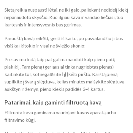
Sietą reikia nuspausti lėtai, ne iki galo, paliekant nedidelį kiekį
nepanaudoto skysčio. Kuo ilgiau kava ir vanduo liečiasi, tuo
kartesnis ir intensyvesnis bus gėrimas.
Paruoštą kavą reikėtų gerti iš karto; po pusvalandžio ji bus
visiškai kitokio ir visai ne šviežio skonio;
Presavimo indą taip pat galima naudoti kaip pieno putų
plakiklį. Tam pieną (geriausiai tinka nugriebtas pienas)
kaitinkite tol, kol negalėsite į jį įkišti piršto. Karštą pieną
supilkite į švarų slėgtuvą, kelias minutes maišykite slėgtuvą
aukštyn ir žemyn, pieno kiekis padidės 3-4 kartus.
Patarimai, kaip gaminti filtruotą kavą
Filtruota kava gaminama naudojant kavos aparatą arba
filtravimo kūgį.