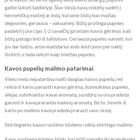
galite laikyti šaldiklyje. Šiuo tikslu kavą reikėtų sudėti į
hermetišką maišelį ar indą, kuriame būtų kuo mažiau
deguonies, geriausia – vakuuminį. Būtų protinga pupeles
padalyti į porcijas 1-2 savaičių įprastam kavos gėrimui, kad
būtų patogu imti iš šaldytuvo. Geriausia pupeles sumalti, kol
jos dar šaltos, arba neatidarius indo leisti joms per naktį
išsitirti, o tada laikyti kaip šviežias pupeles.
Kavos pupelių malimo patarimai
Vienu metu nepatartina malti daugiau kavos pupelių, nei
reikia iš karto paruošti kavos gėrimą. Susmulkinus pupeles,
aliejai, suteikiantys kavai aromatą, susidūrę su oru pradeda
garuoti ir kava praranda malonų aromatą. Be to, beveik iš
karto po malimo kava pradeda prarasti savo skonį.
Skirtingiems kavos ruošimo būdams reikia skirtingo malimo.
Kava, ruošiama trinimo būdu, turi būti sumalta iki granuliuoto