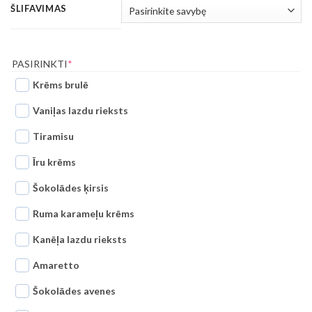
ŠLIFAVIMAS
(REQUIRED)
PASIRINKTI
*
Krēms brulē
Vaniļas lazdu rieksts
Tiramisu
Īru krēms
Šokolādes ķirsis
Ruma karameļu krēms
Kanēļa lazdu rieksts
Amaretto
Šokolādes avenes