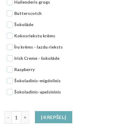
Hailenderis grogs
Butterscotch
Šokolāde
Kokosriekstu krēms
Īru krēms - lazdu rieksts
Irish Creme - šokolāde
Raspberry
Šokoladinis-migdolinis
Šokoladinis-apelsininis
produkto kiekis: Dovanų pakuotė 3x200g Pasirinkite savo prod
Į KREPŠELĮ