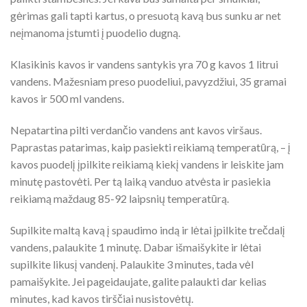
gėrimas gali tapti kartus, o presuotą kavą bus sunku ar net
neįmanoma įstumti į puodelio dugną.
Klasikinis kavos ir vandens santykis yra 70 g kavos 1 litrui
vandens. Mažesniam preso puodeliui, pavyzdžiui, 35 gramai
kavos ir 500 ml vandens.
Nepatartina pilti verdančio vandens ant kavos viršaus.
Paprastas patarimas, kaip pasiekti reikiamą temperatūrą, – į
kavos puodelį įpilkite reikiamą kiekį vandens ir leiskite jam
minutę pastovėti. Per tą laiką vanduo atvėsta ir pasiekia
reikiamą maždaug 85-92 laipsnių temperatūrą.
Supilkite maltą kavą į spaudimo indą ir lėtai įpilkite trečdalį
vandens, palaukite 1 minutę. Dabar išmaišykite ir lėtai
supilkite likusį vandenį. Palaukite 3 minutes, tada vėl
pamaišykite. Jei pageidaujate, galite palaukti dar kelias
minutes, kad kavos tirščiai nusistovėtų.