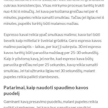
cukraus konsistencijos. Visas mirkymo procesas turėtų trukti
nuo 4 iki 6 minučių. Jei kava perkošiama greičiau nei per 4
minutes, pupeles reikia sumalti smulkiau. Tačiau jei ilgiau nei 6
minutes, pupelės turėtų būti malamos mažiau.
Espresso kavai reikia ypač smulkaus malimo; kava turi būti
beveik kaip milteliai ir švelniai grūdėta. Gero espreso kavos
malimo paslaptis – laikas, per kurį ji subręsta. 30 ml espreso
kavos turėtų būti paruošta maždaug per 25-30 sekundžių.
Kaip ir pilstomą kavą, jei norite, kad espreso kava būtų
paruošta greičiau nei per 25 sekundes, kavą reikia sumalti
smulkiau. Jei tai užtrunka ilgiau nei 30 sekundžių, malant
pupeles reikia palikti stambesnes.
Patarimai, kaip naudoti spaudimo kavos
puodelį
Gaminant kavą presavimo puodeliu, malant pupeles reikia
palikti stambesnes. Jei kava bus sumalta per smulkiai,