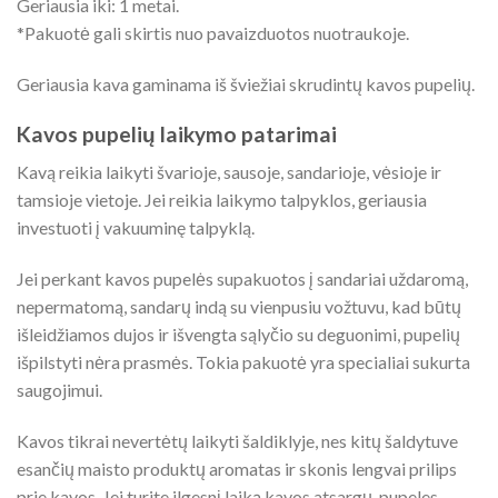
Geriausia iki: 1 metai.
*Pakuotė gali skirtis nuo pavaizduotos nuotraukoje.
Geriausia kava gaminama iš šviežiai skrudintų kavos pupelių.
Kavos pupelių laikymo patarimai
Kavą reikia laikyti švarioje, sausoje, sandarioje, vėsioje ir
tamsioje vietoje. Jei reikia laikymo talpyklos, geriausia
investuoti į vakuuminę talpyklą.
Jei perkant kavos pupelės supakuotos į sandariai uždaromą,
nepermatomą, sandarų indą su vienpusiu vožtuvu, kad būtų
išleidžiamos dujos ir išvengta sąlyčio su deguonimi, pupelių
išpilstyti nėra prasmės. Tokia pakuotė yra specialiai sukurta
saugojimui.
Kavos tikrai nevertėtų laikyti šaldiklyje, nes kitų šaldytuve
esančių maisto produktų aromatas ir skonis lengvai prilips
prie kavos. Jei turite ilgesnį laiką kavos atsargų, pupeles