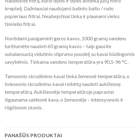
Naudokite filtrą, kurio dydis ir dydis atitinka jūsų filtro
krepšelį. Dažniausiai naudojami balinto balto / rudo
popieriaus filtrai. Neabejotinai tinka ir plaunami vielos
tinklelio filtrai.
Norėdami pasigaminti geros kavos, 1000 gramų vandens
turėtumėte naudoti 60 gramų kavos – taip gausite
subalansuotą vidutinio stiprumo puodelį su kavai būdingomis
savybėmis. Tinkama vandens temperatūra yra 90,5-96 °C.
Tamsesnio skrudinimo kavai tinka žemesnė temperatūra, o
šviesesnio skrudinimo kavai reikėtų naudoti aukštesnę
temperatūrą. Aukštesnėje temperatūroje paprastai
išgaunama saldesnė kava, o žemesnėje – intensyvesnis ir
rūgštesnis skonis.
PANAŠŪS PRODUKTAI