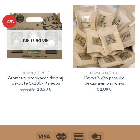
-4%
NETURIME
DOVANŲ DĖŽUTĖ
DOVANŲ DĖŽUTĖ
Aromatizuotos kavos dovanų
Kavos iš viso pasaulio
pakuotė 3x200g Kalėdos
degustavimo rinkinys
19,32
€
18,50
€
51,00
€