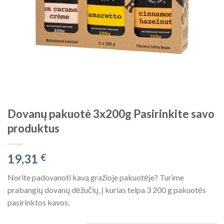
Dovanų pakuotė 3x200g Pasirinkite savo
produktus
19,31
€
Norite padovanoti kavą gražioje pakuotėje? Turime
prabangių dovanų dėžučių, į kurias telpa 3 200 g pakuotės
pasirinktos kavos.