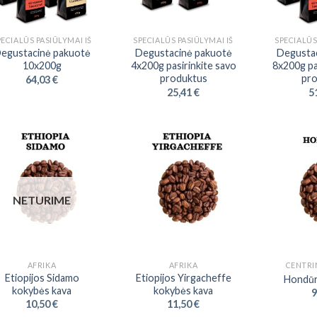
PECIALŪS PASIŪLYMAI IŠ
SPECIALŪS PASIŪLYMAI IŠ
SPECIALŪS
egustacinė pakuotė
Degustacinė pakuotė
Degusta
10x200g
4x200g pasirinkite savo
8x200g pa
produktus
pro
64,03
€
25,41
€
5
NETURIME
AFRIKA
AFRIKA
CENTRI
Etiopijos Sidamo
Etiopijos Yirgacheffe
Hondūr
kokybės kava
kokybės kava
9
10,50
€
11,50
€