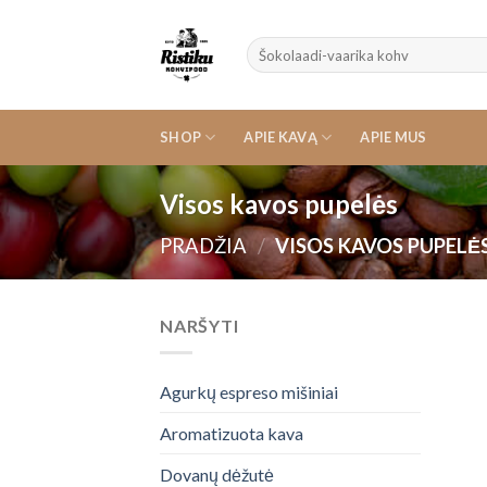
Skip
to
Ieškoti:
content
SHOP
APIE KAVĄ
APIE MUS
Visos kavos pupelės
PRADŽIA
/
VISOS KAVOS PUPELĖ
NARŠYTI
Agurkų espreso mišiniai
Aromatizuota kava
Dovanų dėžutė