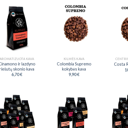
AROMATIZUOTA KAVA
KILMĖS KAVA
CENTRI
Cinamono ir lazdyno
Colombia Supremo
Costa R
riešutų skonio kava
kokybės kava
1
6,70
€
9,90
€