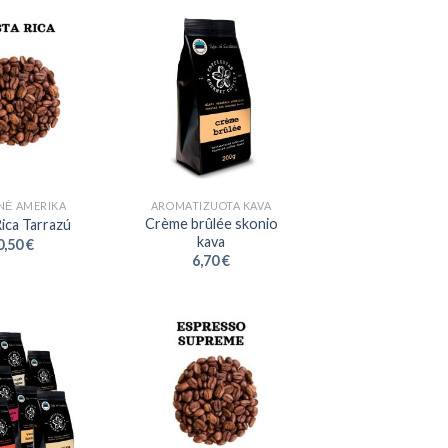
NĖ AMERIKA
AROMATIZUOTA KAVA
Crème brûlée skonio
ica Tarrazú
kava
0,50
€
6,70
€