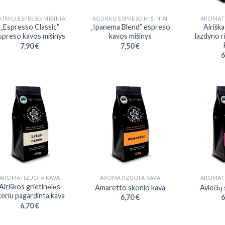
URKŲ ESPRESO MIŠINIAI
AGURKŲ ESPRESO MIŠINIAI
AROMAT
„Espresso Classic”
„Ipanema Blend” espreso
Airišk
spreso kavos mišinys
kavos mišinys
lazdyno r
7,90
€
7,50
€
6
AROMATIZUOTA KAVA
AROMATIZUOTA KAVA
AROMAT
Airiškos grietinėlės
Amaretto skonio kava
Aviečių
ikeriu pagardinta kava
6,70
€
6
6,70
€