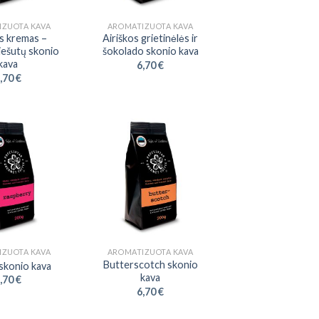
IZUOTA KAVA
AROMATIZUOTA KAVA
as kremas –
Airiškos grietinėlės ir
iešutų skonio
šokolado skonio kava
kava
6,70
€
,70
€
IZUOTA KAVA
AROMATIZUOTA KAVA
Butterscotch skonio
 skonio kava
kava
,70
€
6,70
€