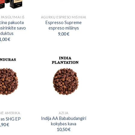
 PASIŪLYMAI IŠ
AGURKŲ ESPRESO MIŠINIAI
cinė pakuotė
Espresso Supreme
sirinkite savo
espreso mišinys
duktus
9,00
€
1,00
€
NĖ AMERIKA
AZIJA
Indija AA Bababudangiri
as SHG EP
kokybės kava
,90
€
10,50
€