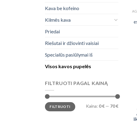
Kava be kofeino
AG
Kilmės kava
e
Priedai
Riešutai ir džiovinti vaisiai
Specialūs pasiūlymai iš
Visos kavos pupelės
FILTRUOTI PAGAL KAINĄ
Min
Maks
Kaina:
0 €
—
70 €
FILTRUOTI
kaina
kaina
l