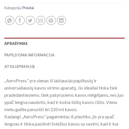
Kategorija:
Priedai
APRAŠYMAS
PAPILDOMA INFORMACIJA
ATSILIEPIMAI (0)
„AeroPress” yra vienas iš labiausiai paplitusių ir
universaliausių kavos virimo aparatų. Jis idealiai tinka tiek
pradedantiesiems, tiek patyrusiems kavos mėgėjams, nes juo
ypač lengva naudotis, kad ir kokia būtų kavos rūšis. Vienu
metu galite paruošti iki 220 ml kavos.
Kadangi „AeroPress” pagamintas iš plastiko, jis yra ypač
lengvas ir tinka pasiimti šviežios kavos su savimi, kad ir kur