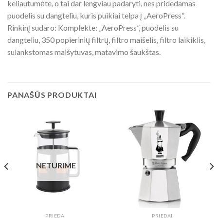
keliautumėte, o tai dar lengviau padaryti, nes pridedamas
puodelis su dangteliu, kuris puikiai telpa į „AeroPress”.
Rinkinį sudaro: Komplekte: „AeroPress”, puodelis su
dangteliu, 350 popierinių filtrų, filtro maišelis, filtro laikiklis,
sulankstomas maišytuvas, matavimo šaukštas.
PANAŠŪS PRODUKTAI
NETURIME
PRIEDAI
PRIEDAI