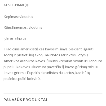
ATSILIEPIMAI (0)
Kepimas: vidutinis
Rūgštingumas: vidutinis
Įdaras: stiprus
Tradicinis amerikietiškas kavos mišinys. Siekiant išgauti
sodrų ir pietietišką skonį, naudotos atrinktos Lotynų
Amerikos arabikos kavos. Šilkinis kreminis skonis ir Hondūro
pupelių kakavos užuomina paverčia šį kavos gėrimą tobulu
kavos gėrimu. Pupelės skrudintos du kartus, kad būtų
pasiekta puiki kokybė.
PANAŠŪS PRODUKTAI