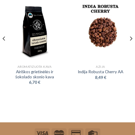
AROMATIZUOTA KAVA
AZIJA
Airiškos grietinėlės ir
Indija Robusta Cherry AA
šokolado skonio kava
8,49
€
6,70
€