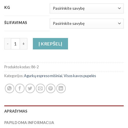
KG
ŠLIFAVIMAS
produkto kiekis: "Ipanema Blend" espreso kavos mišinys
Į KREPŠELĮ
Produkto kodas:
86-2
Kategorijos:
Agurkų espreso mišiniai
,
Visos kavos pupelės
APRAŠYMAS
PAPILDOMA INFORMACIJA