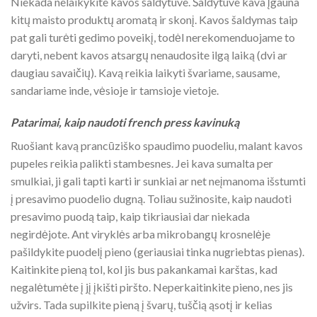
Niekada nelaikykite kavos šaldytuve. Šaldytuve kava įgauna
kitų maisto produktų aromatą ir skonį. Kavos šaldymas taip
pat gali turėti gedimo poveikį, todėl nerekomenduojame to
daryti, nebent kavos atsargų nenaudosite ilgą laiką (dvi ar
daugiau savaičių). Kavą reikia laikyti švariame, sausame,
sandariame inde, vėsioje ir tamsioje vietoje.
Patarimai, kaip naudoti french press kavinuką
Ruošiant kavą prancūziško spaudimo puodeliu, malant kavos
pupeles reikia palikti stambesnes. Jei kava sumalta per
smulkiai, ji gali tapti karti ir sunkiai ar net neįmanoma išstumti
į presavimo puodelio dugną. Toliau sužinosite, kaip naudoti
presavimo puodą taip, kaip tikriausiai dar niekada
negirdėjote. Ant viryklės arba mikrobangų krosnelėje
pašildykite puodelį pieno (geriausiai tinka nugriebtas pienas).
Kaitinkite pieną tol, kol jis bus pakankamai karštas, kad
negalėtumėte į jį įkišti piršto. Neperkaitinkite pieno, nes jis
užvirs. Tada supilkite pieną į švarų, tuščią ąsotį ir kelias