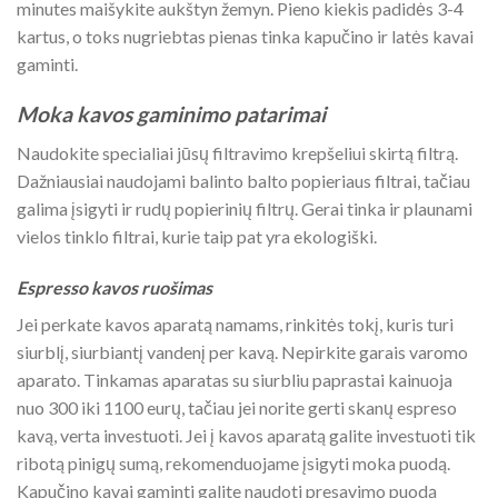
minutes maišykite aukštyn žemyn. Pieno kiekis padidės 3-4
kartus, o toks nugriebtas pienas tinka kapučino ir latės kavai
gaminti.
Moka kavos gaminimo patarimai
Naudokite specialiai jūsų filtravimo krepšeliui skirtą filtrą.
Dažniausiai naudojami balinto balto popieriaus filtrai, tačiau
galima įsigyti ir rudų popierinių filtrų. Gerai tinka ir plaunami
vielos tinklo filtrai, kurie taip pat yra ekologiški.
Espresso kavos ruošimas
Jei perkate kavos aparatą namams, rinkitės tokį, kuris turi
siurblį, siurbiantį vandenį per kavą. Nepirkite garais varomo
aparato. Tinkamas aparatas su siurbliu paprastai kainuoja
nuo 300 iki 1100 eurų, tačiau jei norite gerti skanų espreso
kavą, verta investuoti. Jei į kavos aparatą galite investuoti tik
ribotą pinigų sumą, rekomenduojame įsigyti moka puodą.
Kapučino kavai gaminti galite naudoti presavimo puodą