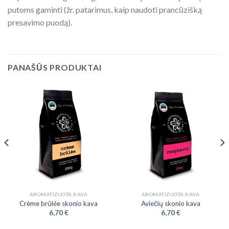
putoms gaminti (žr. patarimus, kaip naudoti prancūzišką
presavimo puodą).
PANAŠŪS PRODUKTAI
AROMATIZUOTA KAVA
AROMATIZUOTA KAVA
Crème brûlée skonio kava
Aviečių skonio kava
6,70
€
6,70
€