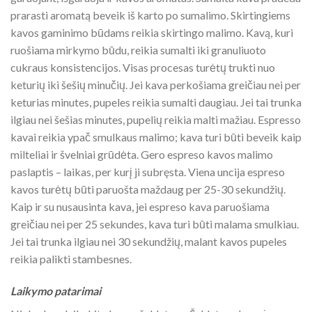
prarasti aromatą beveik iš karto po sumalimo. Skirtingiems
kavos gaminimo būdams reikia skirtingo malimo. Kavą, kuri
ruošiama mirkymo būdu, reikia sumalti iki granuliuoto
cukraus konsistencijos. Visas procesas turėtų trukti nuo
keturių iki šešių minučių. Jei kava perkošiama greičiau nei per
keturias minutes, pupeles reikia sumalti daugiau. Jei tai trunka
ilgiau nei šešias minutes, pupelių reikia malti mažiau. Espresso
kavai reikia ypač smulkaus malimo; kava turi būti beveik kaip
milteliai ir švelniai grūdėta. Gero espreso kavos malimo
paslaptis – laikas, per kurį ji subręsta. Viena uncija espreso
kavos turėtų būti paruošta maždaug per 25-30 sekundžių.
Kaip ir su nusausinta kava, jei espreso kava paruošiama
greičiau nei per 25 sekundes, kava turi būti malama smulkiau.
Jei tai trunka ilgiau nei 30 sekundžių, malant kavos pupeles
reikia palikti stambesnes.
Laikymo patarimai