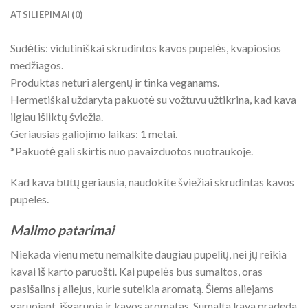
ATSILIEPIMAI (0)
Sudėtis: vidutiniškai skrudintos kavos pupelės, kvapiosios
medžiagos.
Produktas neturi alergenų ir tinka veganams.
Hermetiškai uždaryta pakuotė su vožtuvu užtikrina, kad kava
ilgiau išliktų šviežia.
Geriausias galiojimo laikas: 1 metai.
*Pakuotė gali skirtis nuo pavaizduotos nuotraukoje.
Kad kava būtų geriausia, naudokite šviežiai skrudintas kavos
pupeles.
Malimo patarimai
Niekada vienu metu nemalkite daugiau pupelių, nei jų reikia
kavai iš karto paruošti. Kai pupelės bus sumaltos, oras
pasišalins į aliejus, kurie suteikia aromatą. Šiems aliejams
garuojant, išgaruoja ir kavos aromatas. Sumalta kava pradeda