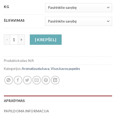
KG
ŠLIFAVIMAS
produkto kiekis: Šokolado skonio kava
Į KREPŠELĮ
Produkto kodas:
N/A
Kategorijos:
Aromatizuota kava
,
Visos kavos pupelės
APRAŠYMAS
PAPILDOMA INFORMACIJA