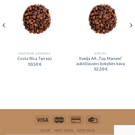
CENTRINĖ AMERIKA
AFRIKA
Kenija AA „Top Marumi”
Costa Rica Tarrazú
aukščiausios kokybės kava
10,50
€
12,50
€
SHOP
APIE KAVĄ
APIE MUS