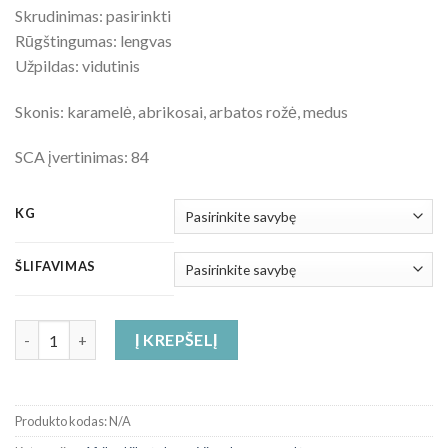
Skrudinimas: pasirinkti
Rūgštingumas: lengvas
Užpildas: vidutinis
Skonis: karamelė, abrikosai, arbatos rožė, medus
SCA įvertinimas: 84
KG
ŠLIFAVIMAS
produkto kiekis: Etiopijos Sidamo kokybės kava
Į KREPŠELĮ
Produkto kodas:
N/A