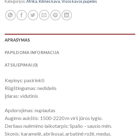
Kategorijos:
Afrika
,
Kilmės kava
,
Visos kavos pupelės
APRAŠYMAS
PAPILDOMA INFORMACIJA
ATSILIEPIMAI (0)
Kepinys: pasirinkti
Rūgštingumas: nedidelis
Įdaras: vidutinis
Apdorojimas: nuplautas
Augimo aukštis: 1500-2220 m virš jūros lygio.
Derliaus nuėmimo laikotarpis: Spalio – sausio mėn.
Skonis: karamelė, abrikosai, arbatinė rožė, medus.