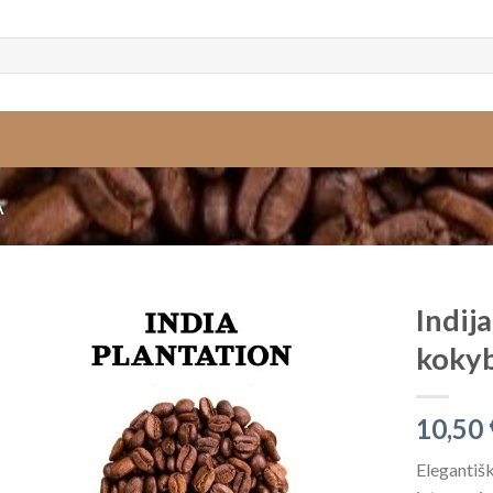
A
Indij
kokyb
10,50
Elegantišk