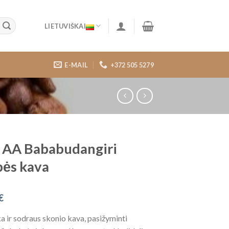
LIETUVIŠKAI
E-MAIL
+372 505 5279
a AA Bababudangiri
ės kava
€
a ir sodraus skonio kava, pasižyminti