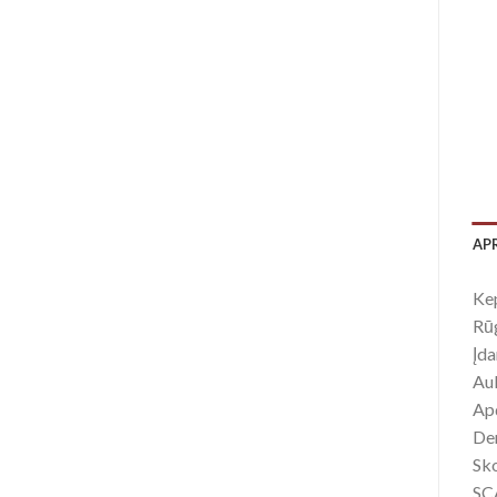
AP
Kep
Rūg
Įda
Auk
Ap
Der
Sko
SCA