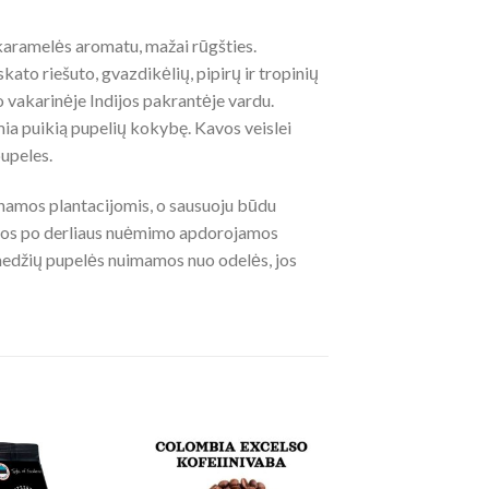
 karamelės aromatu, mažai rūgšties.
to riešuto, gvazdikėlių, pipirų ir tropinių
 vakarinėje Indijos pakrantėje vardu.
ia puikią pupelių kokybę. Kavos veislei
upeles.
namos plantacijomis, o sausuoju būdu
rios po derliaus nuėmimo apdorojamos
medžių pupelės nuimamos nuo odelės, jos