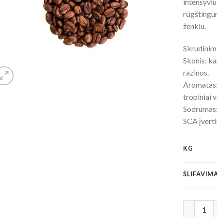
intensyvi
rūgštingu
ženklu.
Skrudinima
Skonis: ka
razinos.
Aromatas: 
tropiniai v
Sodrumas:
SCA įvert
KG
ŠLIFAVIM
produkto k