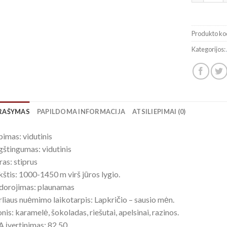
Produkto ko
Kategorijos:
RAŠYMAS
PAPILDOMA INFORMACIJA
ATSILIEPIMAI (0)
imas: vidutinis
štingumas: vidutinis
ras: stiprus
štis: 1000-1450 m virš jūros lygio.
dorojimas: plaunamas
liaus nuėmimo laikotarpis: Lapkričio – sausio mėn.
nis: karamelė, šokoladas, riešutai, apelsinai, razinos.
 įvertinimas: 82.50