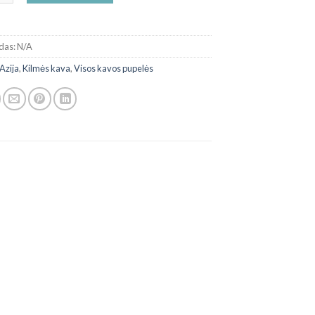
das:
N/A
Azija
,
Kilmės kava
,
Visos kavos pupelės