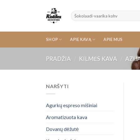
Skip
to
Ieškoti:
content
SHOP
APIE KAVĄ
APIE MUS
PRADŽIA
/
KILMĖS KAVA
/
AZIJ
NARŠYTI
Agurkų espreso mišiniai
Aromatizuota kava
Dovanų dėžutė