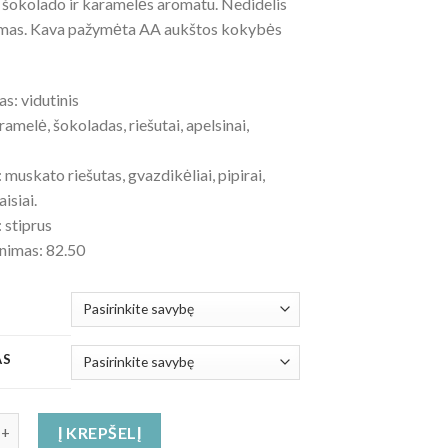
u šokolado ir karamelės aromatu. Nedidelis
mas. Kava pažymėta AA aukštos kokybės
s: vidutinis
ramelė, šokoladas, riešutai, apelsinai,
muskato riešutas, gvazdikėliai, pipirai,
aisiai.
 stiprus
inimas: 82.50
AS
iekis: Indija AA Bababudangiri kokybės kava
Į KREPŠELĮ