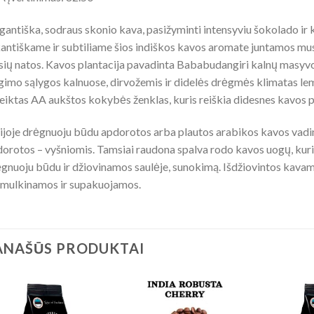
gantiška, sodraus skonio kava, pasižyminti intensyviu šokolado ir
antiškame ir subtiliame šios indiškos kavos aromate juntamos muska
sių natos. Kavos plantacija pavadinta Bababudangiri kalnų masyvo
imo sąlygos kalnuose, dirvožemis ir didelės drėgmės klimatas lem
eiktas AA aukštos kokybės ženklas, kuris reiškia didesnes kavos p
ijoje drėgnuoju būdu apdorotos arba plautos arabikos kavos vadi
orotos – vyšniomis. Tamsiai raudona spalva rodo kavos uogų, ku
gnuoju būdu ir džiovinamos saulėje, sunokimą. Išdžiovintos kava
mulkinamos ir supakuojamos.
ANAŠŪS PRODUKTAI