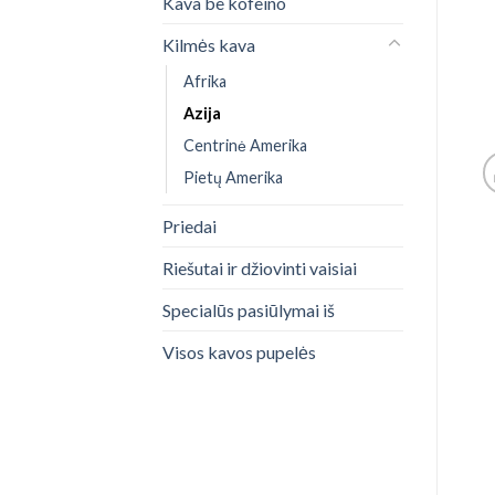
Kava be kofeino
Kilmės kava
Afrika
Azija
Centrinė Amerika
Pietų Amerika
Priedai
Riešutai ir džiovinti vaisiai
Specialūs pasiūlymai iš
Visos kavos pupelės