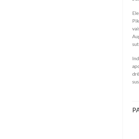
Ele
Pik
vai
Aug
sut
Ind
apd
drė
sus
P