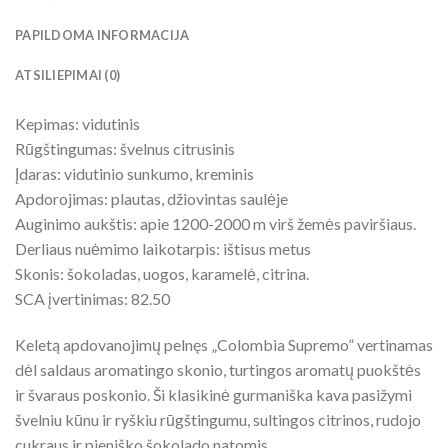
PAPILDOMA INFORMACIJA
ATSILIEPIMAI (0)
Kepimas: vidutinis
Rūgštingumas: švelnus citrusinis
Įdaras: vidutinio sunkumo, kreminis
Apdorojimas: plautas, džiovintas saulėje
Auginimo aukštis: apie 1200-2000 m virš žemės paviršiaus.
Derliaus nuėmimo laikotarpis: ištisus metus
Skonis: šokoladas, uogos, karamelė, citrina.
SCA įvertinimas: 82.50
Keletą apdovanojimų pelnęs „Colombia Supremo” vertinamas
dėl saldaus aromatingo skonio, turtingos aromatų puokštės
ir švaraus poskonio. Ši klasikinė gurmaniška kava pasižymi
švelniu kūnu ir ryškiu rūgštingumu, sultingos citrinos, rudojo
cukraus ir pieniško šokolado natomis.