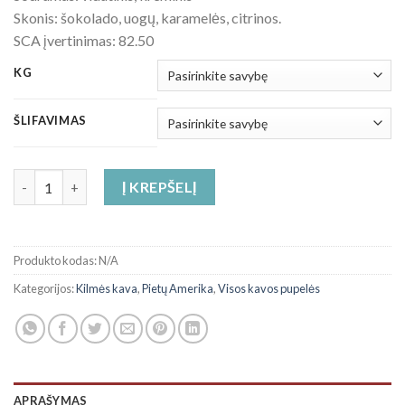
Skonis: šokolado, uogų, karamelės, citrinos.
SCA įvertinimas: 82.50
KG
ŠLIFAVIMAS
produkto kiekis: Colombia Supremo kokybės kava
Į KREPŠELĮ
Produkto kodas:
N/A
Kategorijos:
Kilmės kava
,
Pietų Amerika
,
Visos kavos pupelės
APRAŠYMAS