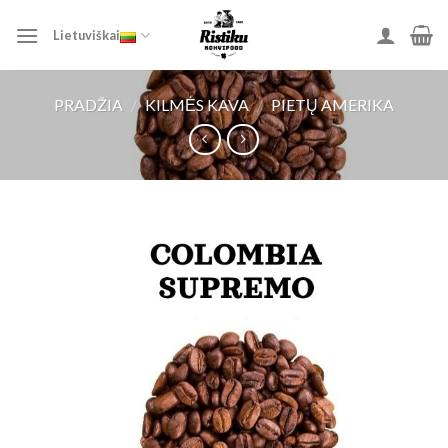
Skip
to
Lietuviškai
content
PRADŽIA
/
KILMĖS KAVA
/
PIETŲ AMERIKA