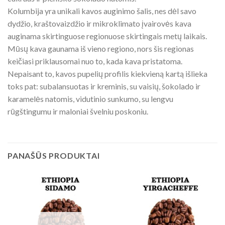
Kolumbija yra unikali kavos auginimo šalis, nes dėl savo
dydžio, kraštovaizdžio ir mikroklimato įvairovės kava
auginama skirtinguose regionuose skirtingais metų laikais.
Mūsų kava gaunama iš vieno regiono, nors šis regionas
keičiasi priklausomai nuo to, kada kava pristatoma.
Nepaisant to, kavos pupelių profilis kiekvieną kartą išlieka
toks pat: subalansuotas ir kreminis, su vaisių, šokolado ir
karamelės natomis, vidutinio sunkumo, su lengvu
rūgštingumu ir maloniai švelniu poskoniu.
PANAŠŪS PRODUKTAI