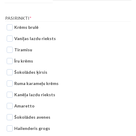
(REQUIRED)
PASIRINKTI
*
Krēms brulē
Vaniļas lazdu rieksts
Tiramisu
Īru krēms
Šokolādes ķirsis
Ruma karameļu krēms
Kanēļa lazdu rieksts
Amaretto
Šokolādes avenes
Hailenderis grogs