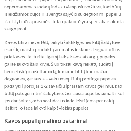
nepermatomą, sandarų indą su vienpusiu vožtuvu, kad būtų
išleidžiamos dujos ir išvengta sąlyčio su deguonimi, pupelių
išpilstyti nėra prasmės. Tokia pakuotė yra specialiai sukurta
saugojimui.
Kavos tikrai nevertėtų laikyti šaldiklyje, nes kitų šaldytuve
esančių maisto produktų aromatas ir skonis lengvai prilips
prie kavos. Jei turite ilgesnį laiką kavos atsargų, pupeles
galite laikyti šaldiklyje. Šiuo tikslu kavą reikėtų sudėti į
hermetišką maišelį ar indą, kuriame būtų kuo mažiau
deguonies, geriausia – vakuuminį. Būtų protinga pupeles
padalyti į porcijas 1-2 savaičių įprastam kavos gėrimui, kad
būtų patogu imti iš šaldytuvo. Geriausia pupeles sumalti, kol
jos dar šaltos, arba neatidarius indo leisti joms per naktį
išsitirti, o tada laikyti kaip šviežias pupeles.
Kavos pupelių malimo patarimai
Vienu metu nepatartina malti daugiau kavos pupelių, nei