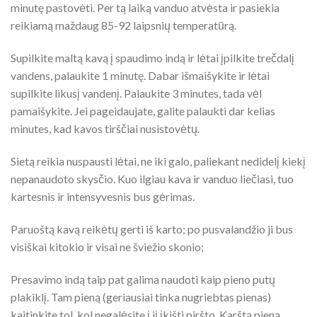
minutę pastovėti. Per tą laiką vanduo atvėsta ir pasiekia
reikiamą maždaug 85-92 laipsnių temperatūrą.
Supilkite maltą kavą į spaudimo indą ir lėtai įpilkite trečdalį
vandens, palaukite 1 minutę. Dabar išmaišykite ir lėtai
supilkite likusį vandenį. Palaukite 3 minutes, tada vėl
pamaišykite. Jei pageidaujate, galite palaukti dar kelias
minutes, kad kavos tirščiai nusistovėtų.
Sietą reikia nuspausti lėtai, ne iki galo, paliekant nedidelį kiekį
nepanaudoto skysčio. Kuo ilgiau kava ir vanduo liečiasi, tuo
kartesnis ir intensyvesnis bus gėrimas.
Paruoštą kavą reikėtų gerti iš karto; po pusvalandžio ji bus
visiškai kitokio ir visai ne šviežio skonio;
Presavimo indą taip pat galima naudoti kaip pieno putų
plakiklį. Tam pieną (geriausiai tinka nugriebtas pienas)
kaitinkite tol, kol negalėsite į jį įkišti piršto. Karštą pieną