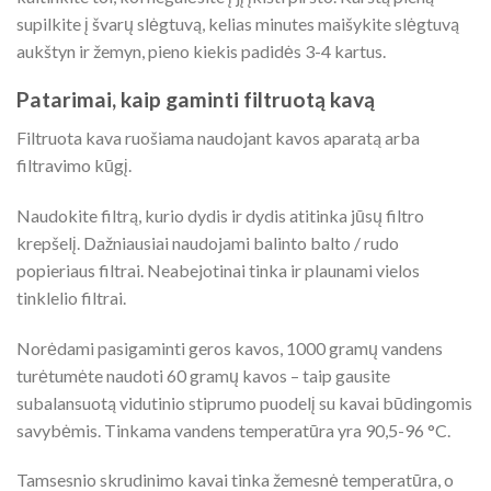
supilkite į švarų slėgtuvą, kelias minutes maišykite slėgtuvą
aukštyn ir žemyn, pieno kiekis padidės 3-4 kartus.
Patarimai, kaip gaminti filtruotą kavą
Filtruota kava ruošiama naudojant kavos aparatą arba
filtravimo kūgį.
Naudokite filtrą, kurio dydis ir dydis atitinka jūsų filtro
krepšelį. Dažniausiai naudojami balinto balto / rudo
popieriaus filtrai. Neabejotinai tinka ir plaunami vielos
tinklelio filtrai.
Norėdami pasigaminti geros kavos, 1000 gramų vandens
turėtumėte naudoti 60 gramų kavos – taip gausite
subalansuotą vidutinio stiprumo puodelį su kavai būdingomis
savybėmis. Tinkama vandens temperatūra yra 90,5-96 °C.
Tamsesnio skrudinimo kavai tinka žemesnė temperatūra, o