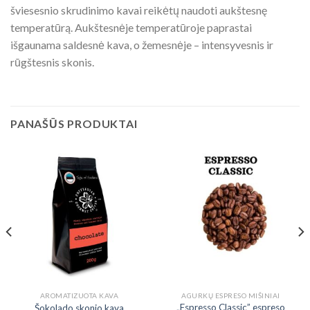
šviesesnio skrudinimo kavai reikėtų naudoti aukštesnę
temperatūrą. Aukštesnėje temperatūroje paprastai
išgaunama saldesnė kava, o žemesnėje – intensyvesnis ir
rūgštesnis skonis.
PANAŠŪS PRODUKTAI
AROMATIZUOTA KAVA
AGURKŲ ESPRESO MIŠINIAI
„Espresso Classic” espreso
Šokolado skonio kava