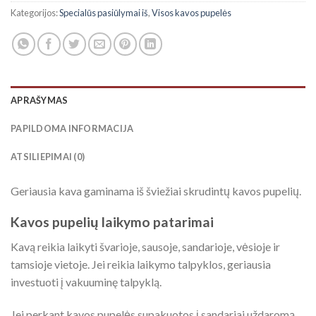
Kategorijos:
Specialūs pasiūlymai iš
,
Visos kavos pupelės
APRAŠYMAS
PAPILDOMA INFORMACIJA
ATSILIEPIMAI (0)
Geriausia kava gaminama iš šviežiai skrudintų kavos pupelių.
Kavos pupelių laikymo patarimai
Kavą reikia laikyti švarioje, sausoje, sandarioje, vėsioje ir
tamsioje vietoje. Jei reikia laikymo talpyklos, geriausia
investuoti į vakuuminę talpyklą.
Jei perkant kavos pupelės supakuotos į sandariai uždaromą,