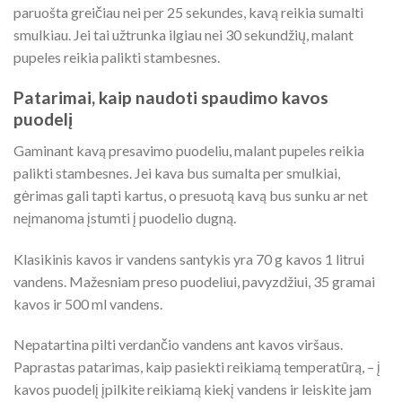
paruošta greičiau nei per 25 sekundes, kavą reikia sumalti
smulkiau. Jei tai užtrunka ilgiau nei 30 sekundžių, malant
pupeles reikia palikti stambesnes.
Patarimai, kaip naudoti spaudimo kavos
puodelį
Gaminant kavą presavimo puodeliu, malant pupeles reikia
palikti stambesnes. Jei kava bus sumalta per smulkiai,
gėrimas gali tapti kartus, o presuotą kavą bus sunku ar net
neįmanoma įstumti į puodelio dugną.
Klasikinis kavos ir vandens santykis yra 70 g kavos 1 litrui
vandens. Mažesniam preso puodeliui, pavyzdžiui, 35 gramai
kavos ir 500 ml vandens.
Nepatartina pilti verdančio vandens ant kavos viršaus.
Paprastas patarimas, kaip pasiekti reikiamą temperatūrą, – į
kavos puodelį įpilkite reikiamą kiekį vandens ir leiskite jam