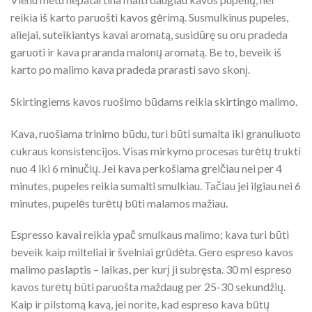
reikia iš karto paruošti kavos gėrimą. Susmulkinus pupeles,
aliejai, suteikiantys kavai aromatą, susidūrę su oru pradeda
garuoti ir kava praranda malonų aromatą. Be to, beveik iš
karto po malimo kava pradeda prarasti savo skonį.
Skirtingiems kavos ruošimo būdams reikia skirtingo malimo.
Kava, ruošiama trinimo būdu, turi būti sumalta iki granuliuoto
cukraus konsistencijos. Visas mirkymo procesas turėtų trukti
nuo 4 iki 6 minučių. Jei kava perkošiama greičiau nei per 4
minutes, pupeles reikia sumalti smulkiau. Tačiau jei ilgiau nei 6
minutes, pupelės turėtų būti malamos mažiau.
Espresso kavai reikia ypač smulkaus malimo; kava turi būti
beveik kaip milteliai ir švelniai grūdėta. Gero espreso kavos
malimo paslaptis – laikas, per kurį ji subręsta. 30 ml espreso
kavos turėtų būti paruošta maždaug per 25-30 sekundžių.
Kaip ir pilstomą kavą, jei norite, kad espreso kava būtų