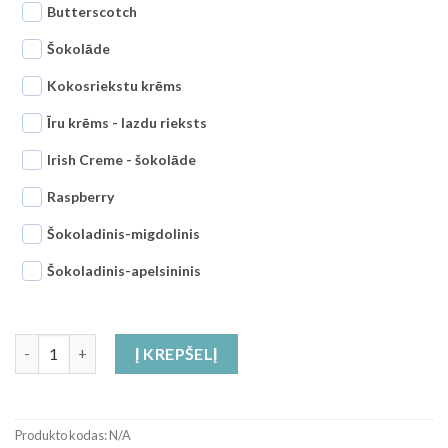
Butterscotch
Šokolāde
Kokosriekstu krēms
Īru krēms - lazdu rieksts
Irish Creme - šokolāde
Raspberry
Šokoladinis-migdolinis
Šokoladinis-apelsininis
produkto kiekis: Degustacinė pakuotė 8x200g pasirinkite savo 
Į KREPŠELĮ
Produkto kodas:
N/A