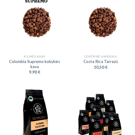
KILMĖS KAVA
CENTRINĖ AMERIKA
Colombia Supremo kokybės
Costa Rica Tarrazú
kava
10,50
€
9,90
€