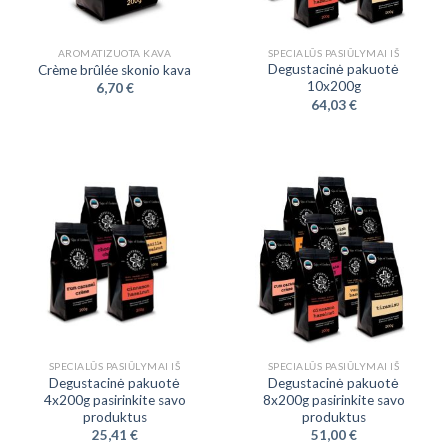
AROMATIZUOTA KAVA
SPECIALŪS PASIŪLYMAI IŠ
Degustacinė pakuotė
Crème brûlée skonio kava
10x200g
6,70
€
64,03
€
SPECIALŪS PASIŪLYMAI IŠ
SPECIALŪS PASIŪLYMAI IŠ
Degustacinė pakuotė
Degustacinė pakuotė
4x200g pasirinkite savo
8x200g pasirinkite savo
produktus
produktus
25,41
€
51,00
€