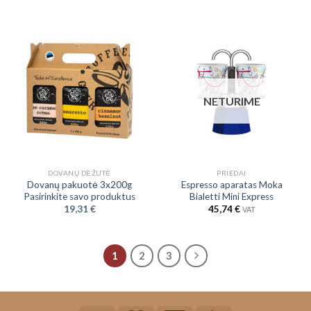
NETURIME
DOVANŲ DĖŽUTĖ
PRIEDAI
Dovanų pakuotė 3x200g
Espresso aparatas Moka
Pasirinkite savo produktus
Bialetti Mini Express
19,31
€
45,74
€
VAT
1
2
3