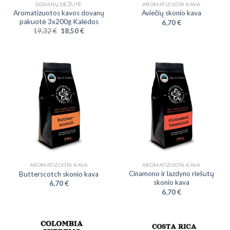
DOVANŲ DĖŽUTĖ
AROMATIZUOTA KAVA
Aromatizuotos kavos dovanų
Aviečių skonio kava
pakuotė 3x200g Kalėdos
6,70
€
19,32
€
18,50
€
AROMATIZUOTA KAVA
AROMATIZUOTA KAVA
Cinamono ir lazdyno riešutų
Butterscotch skonio kava
skonio kava
6,70
€
6,70
€