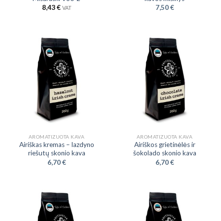
8,43
€
7,50
€
VAT
AROMATIZUOTA KAVA
AROMATIZUOTA KAVA
Airiškas kremas – lazdyno
Airiškos grietinėlės ir
riešutų skonio kava
šokolado skonio kava
6,70
€
6,70
€