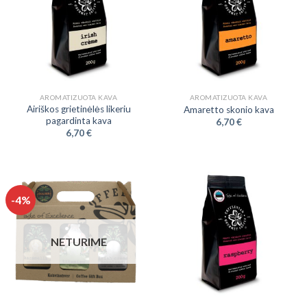
AROMATIZUOTA KAVA
AROMATIZUOTA KAVA
Airiškos grietinėlės likeriu
Amaretto skonio kava
pagardinta kava
6,70
€
6,70
€
-4%
NETURIME