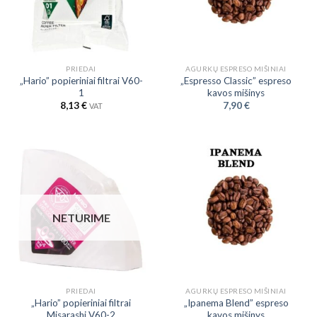
PRIEDAI
AGURKŲ ESPRESO MIŠINIAI
„Hario” popieriniai filtrai V60-
„Espresso Classic” espreso
1
kavos mišinys
8,13
€
7,90
€
VAT
NETURIME
PRIEDAI
AGURKŲ ESPRESO MIŠINIAI
„Hario” popieriniai filtrai
„Ipanema Blend” espreso
Misarashi V60-2
kavos mišinys