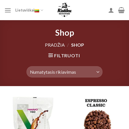
Skip
to
Lietuviškai
content
Shop
PRADŽIA
/
SHOP
FILTRUOTI